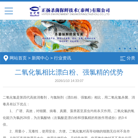
网站首页
>
新闻中心
>
行业资讯
分类
二氧化氯相比漂白粉、强氯精的优势
2026/1/10 14:33:07
二氧化氯是第四代高效消毒剂，与氯制剂（漂白粉、强氯精）相比，用二氧化氯杀菌、消
毒具有以下优点：
1、 广谱、高效，对细菌、病毒、真菌、藻类甚至原虫均有杀灭作用。二氧化氯的氧
化能力为氯的26倍，为次氯酸钠（次氯酸是漂白粉和强氯精的有效作用成份）的3-4
倍。
2、用量小，无毒性，使用安全、方便。二氧化氯对高等动物的细胞无任何不良作
用，片剂可直接抛洒于水中，使用方便安全。且经常使用，病原微生物对其不产生抗药