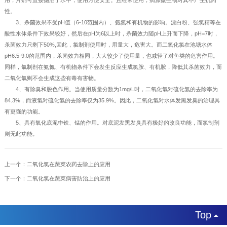
性。
3、杀菌效果不受pH值（6-10范围内）、氨氮和有机物的影响。漂白粉、强氯精等在
酸性水体条件下效果较好，然后在pH为6以上时，杀菌效力随pH上升而下降，pH=7时，
杀菌效力只剩下50%,因此，氯制剂使用时，用量大，危害大。而二氧化氯在池塘水体
pH6.5-9.0的范围内，杀菌效力相同，大大较少了使用量，也减轻了对鱼类的危害作用。
同样，氯制剂在氨氮、有机物条件下会发生反应生成氯胺、有机胺，降低其杀菌效力，而
二氧化氯则不会生成这些有毒有害物。
4、有除臭和脱色作用。当使用质量分数为1mg/L时，二氧化氯对硫化氢的去除率为
84.3%，而液氯对硫化氢的去除率仅为35.9%。因此，二氧化氯对水体发黑发臭的治理具
有更强的功能。
5、具有氧化底泥中铁、锰的作用。对底泥发黑发臭具有极好的改良功能，而氯制剂
则无此功能。
上一个：
二氧化氯在蔬菜农药去除上的应用
下一个：
二氧化氯在蔬菜病害防治上的应用
Top
