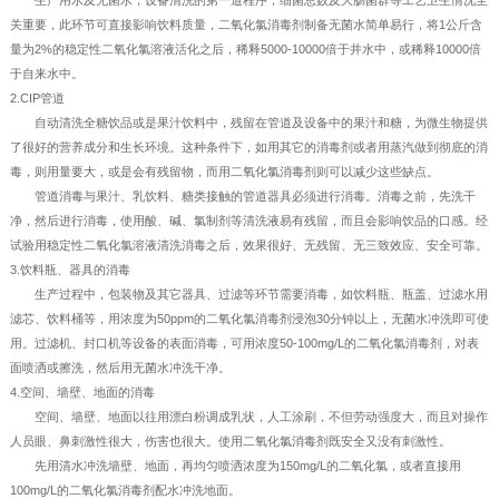
关重要，此环节可直接影响饮料质量，二氧化氯消毒剂制备无菌水简单易行，将1公斤含
量为2%的稳定性二氧化氯溶液活化之后，稀释5000-10000倍于井水中，或稀释10000倍
于自来水中。
2.CIP管道
自动清洗全糖饮品或是果汁饮料中，残留在管道及设备中的果汁和糖，为微生物提供
了很好的营养成分和生长环境。这种条件下，如用其它的消毒剂或者用蒸汽做到彻底的消
毒，则用量要大，或是会有残留物，而用二氧化氯消毒剂则可以减少这些缺点。
管道消毒与果汁、乳饮料、糖类接触的管道器具必须进行消毒。消毒之前，先洗干
净，然后进行消毒，使用酸、碱、氯制剂等清洗液易有残留，而且会影响饮品的口感。经
试验用稳定性二氧化氯溶液清洗消毒之后，效果很好、无残留、无三致效应、安全可靠。
3.饮料瓶、器具的消毒
生产过程中，包装物及其它器具、过滤等环节需要消毒，如饮料瓶、瓶盖、过滤水用
滤芯、饮料桶等，用浓度为50ppm的二氧化氯消毒剂浸泡30分钟以上，无菌水冲洗即可使
用。过滤机、封口机等设备的表面消毒，可用浓度50-100mg/L的二氧化氯消毒剂，对表
面喷洒或擦洗，然后用无菌水冲洗干净。
4.空间、墙壁、地面的消毒
空间、墙壁、地面以往用漂白粉调成乳状，人工涂刷，不但劳动强度大，而且对操作
人员眼、鼻刺激性很大，伤害也很大。使用二氧化氯消毒剂既安全又没有刺激性。
先用清水冲洗墙壁、地面，再均匀喷洒浓度为150mg/L的二氧化氯，或者直接用
100mg/L的二氧化氯消毒剂配水冲洗地面。