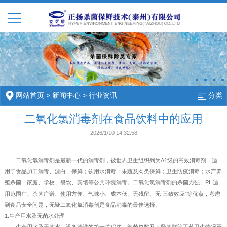
网站首页
>
新闻中心
>
行业资讯
分类
二氧化氯消毒剂在食品饮料中的应用
2026/1/10 14:32:58
二氧化氯消毒剂是最新一代的消毒剂，被世界卫生组织列为A1级的高效消毒剂，适
用于食品加工消毒、漂白、保鲜；饮用水消毒；果蔬及肉类保鲜；卫生防疫消毒；水产养
殖杀菌；家庭、学校、餐饮、宾馆等公共环境消毒。二氧化氯消毒剂的杀菌力强、PH适
用范围广、杀菌广谱、使用方便、气味小、成本低、无残留、无“三致效应”等优点，考虑
到食品安全问题，无疑二氧化氯消毒剂是食品消毒的最佳选择。
1.生产用水及无菌水处理
生产用水及无菌水，设备清洗的第一道程序，细菌总数及大肠菌群等工艺卫生情况至