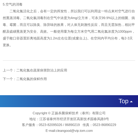
5.空气的消毒
二氧化氯活化之后，会有一定的挥发性，所以我们可以利用这一特点来对空气进行自
然熏蒸消毒。二氧化氯消毒剂在空气中浓度为4mg/立方米，可杀灭99.9%以上的细菌、病
毒、霉菌，而且可以除臭、除异味的效果，对人体无刺激性反应，而且无需加热，相比甲
醛及硫磺熏蒸更为安全、高效。一般使用量为每立方米空气用二氧化氯浓度为1000ppm，
盛于敞口容器置距离地面高度为1.2m左右位置(或窗台上)。在空间内平均分布，每2-3天
更换。
上一个：
二氧化氯在蔬菜病害防治上的应用
下一个：
二氧化氯的保鲜作用
Top

Copyright © 正扬杀菌保鲜技术（泰州）有限公司
地址：江苏省泰州市经济开发区高新技术园春风路9号
客户服务：0523-82095026 / 86890219 传真：0523-86890229
E-mail:cleangood@vip.tom.com